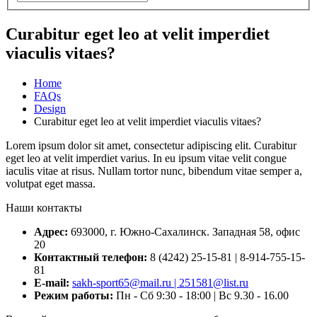
Curabitur eget leo at velit imperdiet
viaculis vitaes?
Home
FAQs
Design
Curabitur eget leo at velit imperdiet viaculis vitaes?
Lorem ipsum dolor sit amet, consectetur adipiscing elit. Curabitur
eget leo at velit imperdiet varius. In eu ipsum vitae velit congue
iaculis vitae at risus. Nullam tortor nunc, bibendum vitae semper a,
volutpat eget massa.
Наши контакты
Адрес:
693000, г. Южно-Сахалинск. Западная 58, офис
20
Контактный телефон:
8 (4242) 25-15-81 | 8-914-755-15-
81
E-mail:
sakh-sport65@mail.ru | 251581@list.ru
Режим работы:
Пн - Сб 9:30 - 18:00 | Вс 9.30 - 16.00