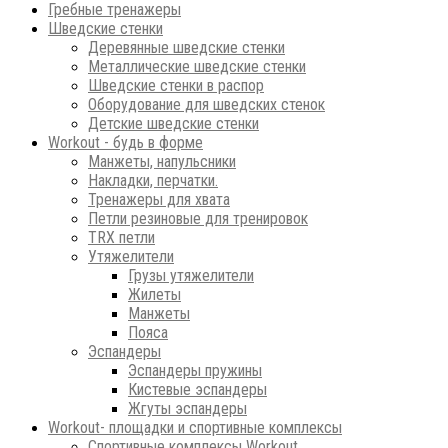
Гребные тренажеры
Шведские стенки
Деревянные шведские стенки
Металлические шведские стенки
Шведские стенки в распор
Оборудование для шведских стенок
Детские шведские стенки
Workout - будь в форме
Манжеты, напульсники
Накладки, перчатки.
Тренажеры для хвата
Петли резиновые для тренировок
ТRХ петли
Утяжелители
Грузы утяжелители
Жилеты
Манжеты
Пояса
Эспандеры
Эспандеры пружины
Кистевые эспандеры
Жгуты эспандеры
Workout- площадки и спортивные комплексы
Спортивные комплексы Workout