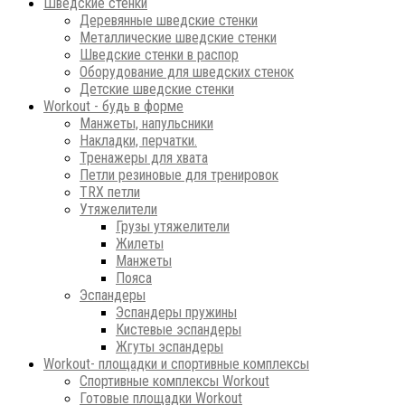
Шведские стенки
Деревянные шведские стенки
Металлические шведские стенки
Шведские стенки в распор
Оборудование для шведских стенок
Детские шведские стенки
Workout - будь в форме
Манжеты, напульсники
Накладки, перчатки.
Тренажеры для хвата
Петли резиновые для тренировок
ТRХ петли
Утяжелители
Грузы утяжелители
Жилеты
Манжеты
Пояса
Эспандеры
Эспандеры пружины
Кистевые эспандеры
Жгуты эспандеры
Workout- площадки и спортивные комплексы
Спортивные комплексы Workout
Готовые площадки Workout