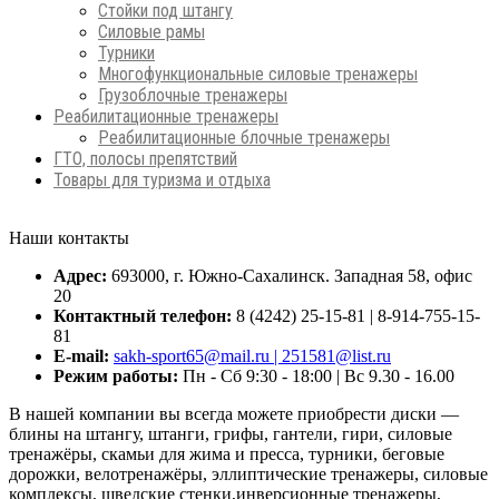
Стойки под штангу
Силовые рамы
Турники
Многофункциональные силовые тренажеры
Грузоблочные тренажеры
Реабилитационные тренажеры
Реабилитационные блочные тренажеры
ГТО, полосы препятствий
Товары для туризма и отдыха
Наши контакты
Адрес:
693000, г. Южно-Сахалинск. Западная 58, офис
20
Контактный телефон:
8 (4242) 25-15-81 | 8-914-755-15-
81
E-mail:
sakh-sport65@mail.ru | 251581@list.ru
Режим работы:
Пн - Сб 9:30 - 18:00 | Вс 9.30 - 16.00
В нашей компании вы всегда можете приобрести диски —
блины на штангу, штанги, грифы, гантели, гири, силовые
тренажёры, скамьи для жима и пресса, турники, беговые
дорожки, велотренажёры, эллиптические тренажеры, силовые
комплексы, шведские стенки,инверсионные тренажеры,