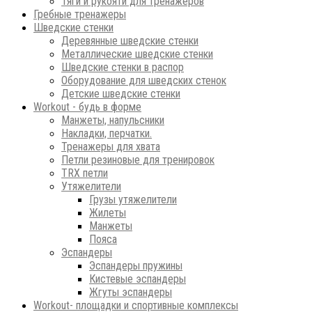
Тяги и рукояти для тренажеров
Гребные тренажеры
Шведские стенки
Деревянные шведские стенки
Металлические шведские стенки
Шведские стенки в распор
Оборудование для шведских стенок
Детские шведские стенки
Workout - будь в форме
Манжеты, напульсники
Накладки, перчатки.
Тренажеры для хвата
Петли резиновые для тренировок
ТRХ петли
Утяжелители
Грузы утяжелители
Жилеты
Манжеты
Пояса
Эспандеры
Эспандеры пружины
Кистевые эспандеры
Жгуты эспандеры
Workout- площадки и спортивные комплексы