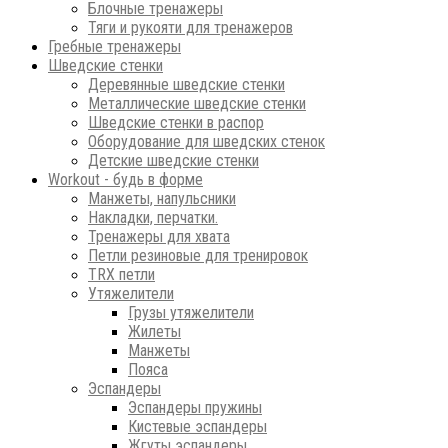
Блочные тренажеры
Тяги и рукояти для тренажеров
Гребные тренажеры
Шведские стенки
Деревянные шведские стенки
Металлические шведские стенки
Шведские стенки в распор
Оборудование для шведских стенок
Детские шведские стенки
Workout - будь в форме
Манжеты, напульсники
Накладки, перчатки.
Тренажеры для хвата
Петли резиновые для тренировок
ТRХ петли
Утяжелители
Грузы утяжелители
Жилеты
Манжеты
Пояса
Эспандеры
Эспандеры пружины
Кистевые эспандеры
Жгуты эспандеры