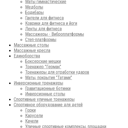
Маты гимнастические
Медболы
Бодибары
Гантели для фитнеса
Коврики для фитнеса и йоги
Ленты для фитнеса
Массажеры - Виброплатформы
Степ-платформы
Массажные столы
Массажные кресла
Единоборства
Боксерские мешки
Тренажер "Герман"
Тренажеры для отработки ударов
Маты, покрытия "Татами"
Инверсионные тренажеры
Гравитационные ботинки
Инверсионные столы
Спортивные уличные тренажеры
Спортивное оборудование для детей
Горки
Карусели
Качели
Уличные спортивные комплексы, площадки