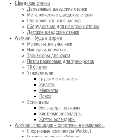
Шведские стенки
Деревянные шведские стенки
Металлические шведские стенки
Шведские стенки в распор
Оборудование для шведских стенок
Детские шведские стенки
Workout - будь в форме
Манжеты, напульсники
Накладки, перчатки.
Тренажеры для хвата
Петли резиновые для тренировок
ТRХ петли
Утяжелители
Грузы утяжелители
Жилеты
Манжеты
Пояса
Эспандеры
Эспандеры пружины
Кистевые эспандеры
Жгуты эспандеры
Workout- площадки и спортивные комплексы
Спортивные комплексы Workout
Готовые площадки Workout