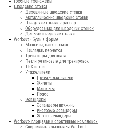
Гребные тренажеры
Шведские стенки
Деревянные шведские стенки
Металлические шведские стенки
Шведские стенки в распор
Оборудование для шведских стенок
Детские шведские стенки
Workout - будь в форме
Манжеты, напульсники
Накладки, перчатки.
Тренажеры для хвата
Петли резиновые для тренировок
ТRХ петли
Утяжелители
Грузы утяжелители
Жилеты
Манжеты
Пояса
Эспандеры
Эспандеры пружины
Кистевые эспандеры
Жгуты эспандеры
Workout- площадки и спортивные комплексы
Спортивные комплексы Workout