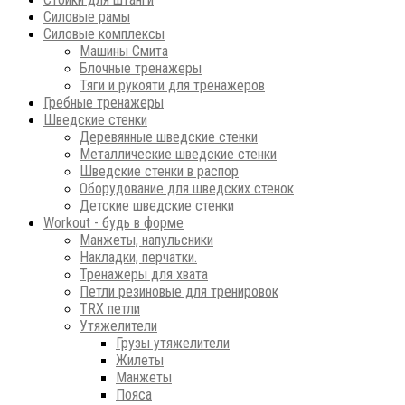
Силовые рамы
Силовые комплексы
Машины Смита
Блочные тренажеры
Тяги и рукояти для тренажеров
Гребные тренажеры
Шведские стенки
Деревянные шведские стенки
Металлические шведские стенки
Шведские стенки в распор
Оборудование для шведских стенок
Детские шведские стенки
Workout - будь в форме
Манжеты, напульсники
Накладки, перчатки.
Тренажеры для хвата
Петли резиновые для тренировок
ТRХ петли
Утяжелители
Грузы утяжелители
Жилеты
Манжеты
Пояса