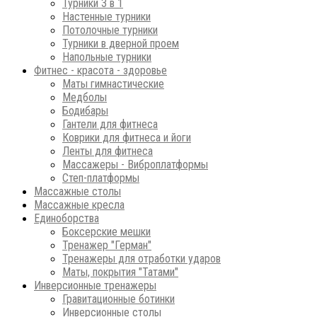
Турники 3 в 1
Настенные турники
Потолочные турники
Турники в дверной проем
Напольные турники
Фитнес - красота - здоровье
Маты гимнастические
Медболы
Бодибары
Гантели для фитнеса
Коврики для фитнеса и йоги
Ленты для фитнеса
Массажеры - Виброплатформы
Степ-платформы
Массажные столы
Массажные кресла
Единоборства
Боксерские мешки
Тренажер "Герман"
Тренажеры для отработки ударов
Маты, покрытия "Татами"
Инверсионные тренажеры
Гравитационные ботинки
Инверсионные столы