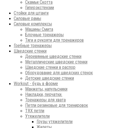
Скамьи Скотта
Гиперэкстензии
Стойки для штанги
Силовые рамы
Силовые комплексы
Машины Смита
Блочные тренажеры
Тяги и рукояти для тренажеров
Гребные тренажеры
Шведские стенки
Деревянные шведские стенки
Металлические шведские стенки
Шведские стенки в распор
Оборудование для шведских стенок
Детские шведские стенки
Workout - будь в форме
Манжеты, напульсники
Накладки, перчатки.
Тренажеры для хвата
Петли резиновые для тренировок
ТRХ петли
Утяжелители
Грузы утяжелители
Жилеты