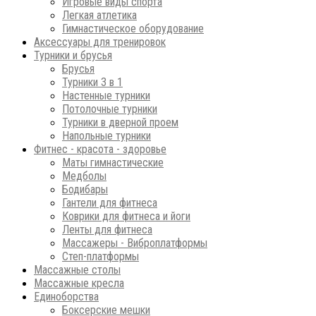
Игровые виды спорта
Легкая атлетика
Гимнастическое оборудование
Аксессуары для тренировок
Турники и брусья
Брусья
Турники 3 в 1
Настенные турники
Потолочные турники
Турники в дверной проем
Напольные турники
Фитнес - красота - здоровье
Маты гимнастические
Медболы
Бодибары
Гантели для фитнеса
Коврики для фитнеса и йоги
Ленты для фитнеса
Массажеры - Виброплатформы
Степ-платформы
Массажные столы
Массажные кресла
Единоборства
Боксерские мешки