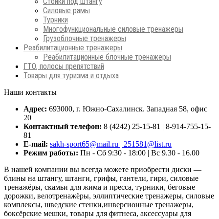
Стойки под штангу
Силовые рамы
Турники
Многофункциональные силовые тренажеры
Грузоблочные тренажеры
Реабилитационные тренажеры
Реабилитационные блочные тренажеры
ГТО, полосы препятствий
Товары для туризма и отдыха
Наши контакты
Адрес:
693000, г. Южно-Сахалинск. Западная 58, офис
20
Контактный телефон:
8 (4242) 25-15-81 | 8-914-755-15-
81
E-mail:
sakh-sport65@mail.ru | 251581@list.ru
Режим работы:
Пн - Сб 9:30 - 18:00 | Вс 9.30 - 16.00
В нашей компании вы всегда можете приобрести диски —
блины на штангу, штанги, грифы, гантели, гири, силовые
тренажёры, скамьи для жима и пресса, турники, беговые
дорожки, велотренажёры, эллиптические тренажеры, силовые
комплексы, шведские стенки,инверсионные тренажеры,
боксёрские мешки, товары для фитнеса, аксессуары для