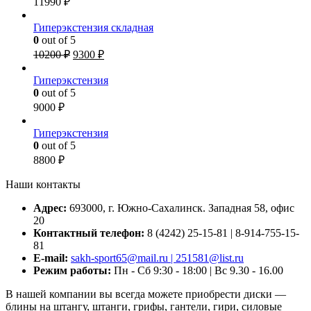
11990
₽
Гиперэкстензия складная
0
out of 5
Первоначальная
Текущая
10200
₽
9300
₽
цена
цена:
составляла
9300 ₽.
Гиперэкстензия
10200 ₽.
0
out of 5
9000
₽
Гиперэкстензия
0
out of 5
8800
₽
Наши контакты
Адрес:
693000, г. Южно-Сахалинск. Западная 58, офис
20
Контактный телефон:
8 (4242) 25-15-81 | 8-914-755-15-
81
E-mail:
sakh-sport65@mail.ru | 251581@list.ru
Режим работы:
Пн - Сб 9:30 - 18:00 | Вс 9.30 - 16.00
В нашей компании вы всегда можете приобрести диски —
блины на штангу, штанги, грифы, гантели, гири, силовые