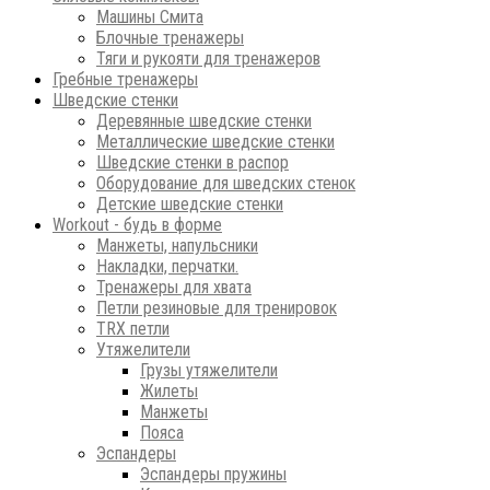
Машины Смита
Блочные тренажеры
Тяги и рукояти для тренажеров
Гребные тренажеры
Шведские стенки
Деревянные шведские стенки
Металлические шведские стенки
Шведские стенки в распор
Оборудование для шведских стенок
Детские шведские стенки
Workout - будь в форме
Манжеты, напульсники
Накладки, перчатки.
Тренажеры для хвата
Петли резиновые для тренировок
ТRХ петли
Утяжелители
Грузы утяжелители
Жилеты
Манжеты
Пояса
Эспандеры
Эспандеры пружины