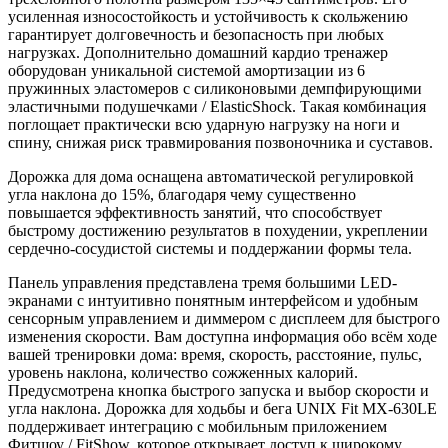
усиленная износостойкость и устойчивость к скольжению
гарантирует долговечность и безопасность при любых
нагрузках. Дополнительно домашний кардио тренажер
оборудован уникальной системой амортизации из 6
пружинных эластомеров с силиконовыми демпфирующими
эластичными подушечками / ElasticShock. Такая комбинация
поглощает практически всю ударную нагрузку на ноги и
спину, снижая риск травмирования позвоночника и суставов.
Дорожка для дома оснащена автоматической регулировкой
угла наклона до 15%, благодаря чему существенно
повышается эффективность занятий, что способствует
быстрому достижению результатов в похудении, укреплении
сердечно-сосудистой системы и поддержании формы тела.
Панель управления представлена тремя большими LED-
экранами с интуитивно понятным интерфейсом и удобным
сенсорным управлением и диммером с дисплеем для быстрого
изменения скорости. Вам доступна информация обо всём ходе
вашей тренировки дома: время, скорость, расстояние, пульс,
уровень наклона, количество сожженных калорий.
Предусмотрена кнопка быстрого запуска и выбор скорости и
угла наклона. Дорожка для ходьбы и бега UNIX Fit MX-630LE
поддерживает интеграцию с мобильным приложением
Фитшоу / FitShow, которое открывает доступ к широкому