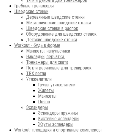
Тяги и рукояти для тренажеров
Гребные тренажеры
Шведские стенки
Деревянные шведские стенки
Металлические шведские стенки
Шведские стенки в распор
Оборудование для шведских стенок
Детские шведские стенки
Workout - будь в форме
Манжеты, напульсники
Накладки, перчатки.
Тренажеры для хвата
Петли резиновые для тренировок
ТRХ петли
Утяжелители
Грузы утяжелители
Жилеты
Манжеты
Пояса
Эспандеры
Эспандеры пружины
Кистевые эспандеры
Жгуты эспандеры
Workout- площадки и спортивные комплексы