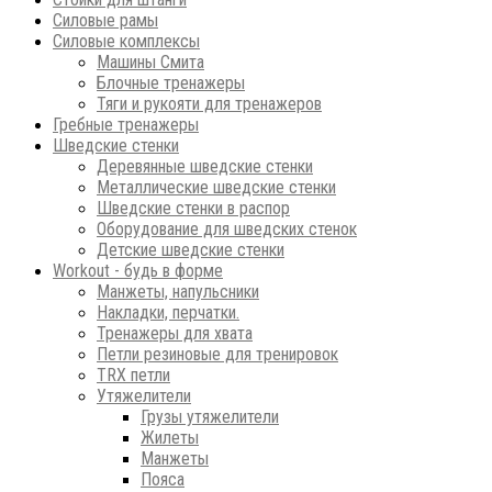
Силовые рамы
Силовые комплексы
Машины Смита
Блочные тренажеры
Тяги и рукояти для тренажеров
Гребные тренажеры
Шведские стенки
Деревянные шведские стенки
Металлические шведские стенки
Шведские стенки в распор
Оборудование для шведских стенок
Детские шведские стенки
Workout - будь в форме
Манжеты, напульсники
Накладки, перчатки.
Тренажеры для хвата
Петли резиновые для тренировок
ТRХ петли
Утяжелители
Грузы утяжелители
Жилеты
Манжеты
Пояса