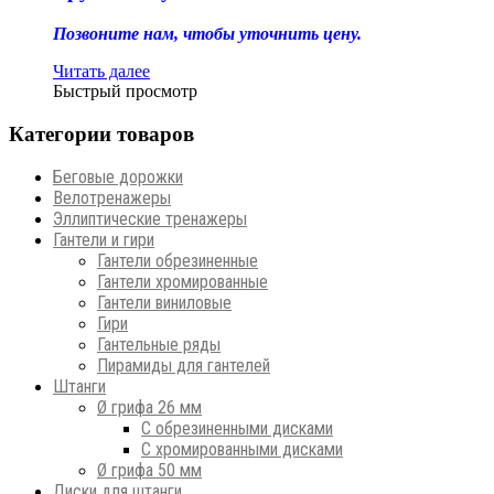
Позвоните нам, чтобы уточнить цену.
Читать далее
Быстрый просмотр
Категории товаров
Беговые дорожки
Велотренажеры
Эллиптические тренажеры
Гантели и гири
Гантели обрезиненные
Гантели хромированные
Гантели виниловые
Гири
Гантельные ряды
Пирамиды для гантелей
Штанги
Ø грифа 26 мм
С обрезиненными дисками
С хромированными дисками
Ø грифа 50 мм
Диски для штанги