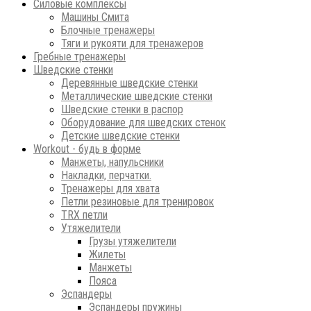
Силовые комплексы
Машины Смита
Блочные тренажеры
Тяги и рукояти для тренажеров
Гребные тренажеры
Шведские стенки
Деревянные шведские стенки
Металлические шведские стенки
Шведские стенки в распор
Оборудование для шведских стенок
Детские шведские стенки
Workout - будь в форме
Манжеты, напульсники
Накладки, перчатки.
Тренажеры для хвата
Петли резиновые для тренировок
ТRХ петли
Утяжелители
Грузы утяжелители
Жилеты
Манжеты
Пояса
Эспандеры
Эспандеры пружины