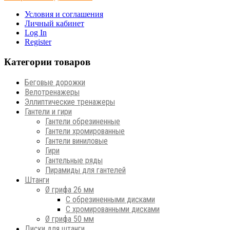
Условия и соглашения
Личный кабинет
Log In
Register
Категории товаров
Беговые дорожки
Велотренажеры
Эллиптические тренажеры
Гантели и гири
Гантели обрезиненные
Гантели хромированные
Гантели виниловые
Гири
Гантельные ряды
Пирамиды для гантелей
Штанги
Ø грифа 26 мм
С обрезиненными дисками
С хромированными дисками
Ø грифа 50 мм
Диски для штанги