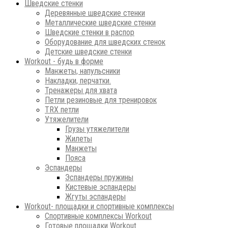
Шведские стенки
Деревянные шведские стенки
Металлические шведские стенки
Шведские стенки в распор
Оборудование для шведских стенок
Детские шведские стенки
Workout - будь в форме
Манжеты, напульсники
Накладки, перчатки.
Тренажеры для хвата
Петли резиновые для тренировок
ТRХ петли
Утяжелители
Грузы утяжелители
Жилеты
Манжеты
Пояса
Эспандеры
Эспандеры пружины
Кистевые эспандеры
Жгуты эспандеры
Workout- площадки и спортивные комплексы
Спортивные комплексы Workout
Готовые площадки Workout