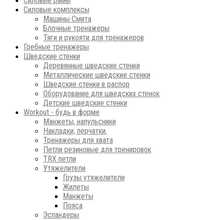
Силовые рамы
Силовые комплексы
Машины Смита
Блочные тренажеры
Тяги и рукояти для тренажеров
Гребные тренажеры
Шведские стенки
Деревянные шведские стенки
Металлические шведские стенки
Шведские стенки в распор
Оборудование для шведских стенок
Детские шведские стенки
Workout - будь в форме
Манжеты, напульсники
Накладки, перчатки.
Тренажеры для хвата
Петли резиновые для тренировок
ТRХ петли
Утяжелители
Грузы утяжелители
Жилеты
Манжеты
Пояса
Эспандеры