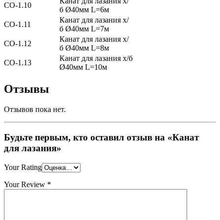
Канат для лазания х/
СО-1.10
б Ø40мм L=6м
Канат для лазания х/
СО-1.11
б Ø40мм L=7м
Канат для лазания х/
СО-1.12
б Ø40мм L=8м
Канат для лазания х/б
СО-1.13
Ø40мм L=10м
Отзывы
Отзывов пока нет.
Будьте первым, кто оставил отзыв на «Канат
для лазания»
Your Rating
Your Review
*