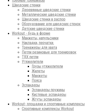
Гребные тренажеры
Шведские стенки
Деревянные шведские стенки
Металлические шведские стенки
Шведские стенки в распор
Оборудование для шведских стенок
Детские шведские стенки
Workout - будь в форме
Манжеты, напульсники
Накладки, перчатки.
Тренажеры для хвата
Петли резиновые для тренировок
ТRХ петли
Утяжелители
Грузы утяжелители
Жилеты
Манжеты
Пояса
Эспандеры
Эспандеры пружины
Кистевые эспандеры
Жгуты эспандеры
Workout- площадки и спортивные комплексы
Спортивные комплексы Workout