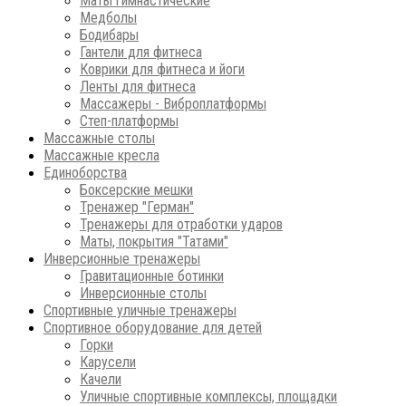
Маты гимнастические
Медболы
Бодибары
Гантели для фитнеса
Коврики для фитнеса и йоги
Ленты для фитнеса
Массажеры - Виброплатформы
Степ-платформы
Массажные столы
Массажные кресла
Единоборства
Боксерские мешки
Тренажер "Герман"
Тренажеры для отработки ударов
Маты, покрытия "Татами"
Инверсионные тренажеры
Гравитационные ботинки
Инверсионные столы
Спортивные уличные тренажеры
Спортивное оборудование для детей
Горки
Карусели
Качели
Уличные спортивные комплексы, площадки