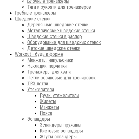
Блочные тренажеры
Тяги и рукояти для тренажеров
Гребные тренажеры
Шведские стенки
Деревянные шведские стенки
Металлические шведские стенки
Шведские стенки в распор
Оборудование для шведских стенок
Детские шведские стенки
Workout - будь в форме
Манжеты, напульсники
Накладки, перчатки.
Тренажеры для хвата
Петли резиновые для тренировок
ТRХ петли
Утяжелители
Грузы утяжелители
Жилеты
Манжеты
Пояса
Эспандеры
Эспандеры пружины
Кистевые эспандеры
Жгуты эспандеры