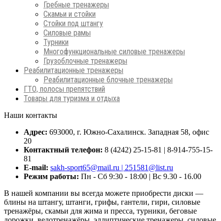
Гребные тренажеры
Скамьи и стойки
Стойки под штангу
Силовые рамы
Турники
Многофункциональные силовые тренажеры
Грузоблочные тренажеры
Реабилитационные тренажеры
Реабилитационные блочные тренажеры
ГТО, полосы препятствий
Товары для туризма и отдыха
Наши контакты
Адрес:
693000, г. Южно-Сахалинск. Западная 58, офис
20
Контактный телефон:
8 (4242) 25-15-81 | 8-914-755-15-
81
E-mail:
sakh-sport65@mail.ru | 251581@list.ru
Режим работы:
Пн - Сб 9:30 - 18:00 | Вс 9.30 - 16.00
В нашей компании вы всегда можете приобрести диски —
блины на штангу, штанги, грифы, гантели, гири, силовые
тренажёры, скамьи для жима и пресса, турники, беговые
дорожки, велотренажёры, эллиптические тренажеры, силовые