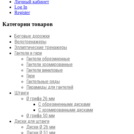
Личный кабинет
Log In
Register
Категории товаров
Беговые дорожки
Велотренажеры
Эллиптические тренажеры
Гантели и гири
Гантели обрезиненные
Гантели хромированные
Гантели виниловые
Гири
Гантельные ряды
Пирамиды для гантелей
Штанги
Ø грифа 26 мм
С обрезиненными дисками
С хромированными дисками
Ø грифа 50 мм
Диски для штанги
Диски Ø 26 мм
Диски Ø 51 мм