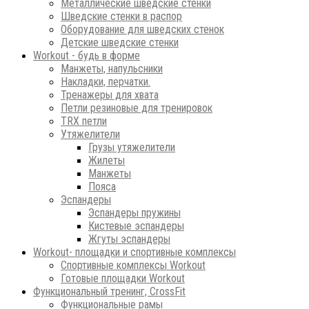
Металлические шведские стенки
Шведские стенки в распор
Оборудование для шведских стенок
Детские шведские стенки
Workout - будь в форме
Манжеты, напульсники
Накладки, перчатки.
Тренажеры для хвата
Петли резиновые для тренировок
ТRХ петли
Утяжелители
Грузы утяжелители
Жилеты
Манжеты
Пояса
Эспандеры
Эспандеры пружины
Кистевые эспандеры
Жгуты эспандеры
Workout- площадки и спортивные комплексы
Спортивные комплексы Workout
Готовые площадки Workout
Функциональный тренинг, CrossFit
Функциональные рамы