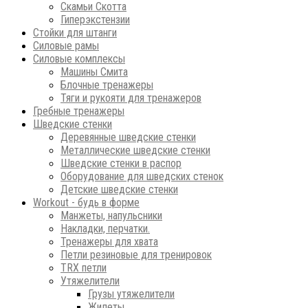
Скамьи Скотта
Гиперэкстензии
Стойки для штанги
Силовые рамы
Силовые комплексы
Машины Смита
Блочные тренажеры
Тяги и рукояти для тренажеров
Гребные тренажеры
Шведские стенки
Деревянные шведские стенки
Металлические шведские стенки
Шведские стенки в распор
Оборудование для шведских стенок
Детские шведские стенки
Workout - будь в форме
Манжеты, напульсники
Накладки, перчатки.
Тренажеры для хвата
Петли резиновые для тренировок
ТRХ петли
Утяжелители
Грузы утяжелители
Жилеты