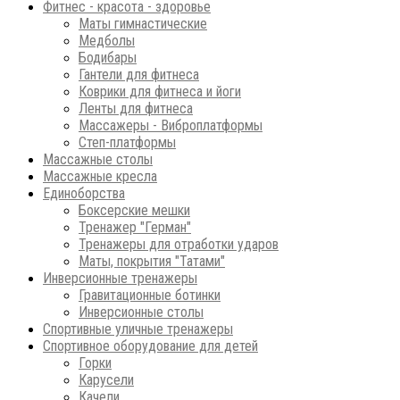
Фитнес - красота - здоровье
Маты гимнастические
Медболы
Бодибары
Гантели для фитнеса
Коврики для фитнеса и йоги
Ленты для фитнеса
Массажеры - Виброплатформы
Степ-платформы
Массажные столы
Массажные кресла
Единоборства
Боксерские мешки
Тренажер "Герман"
Тренажеры для отработки ударов
Маты, покрытия "Татами"
Инверсионные тренажеры
Гравитационные ботинки
Инверсионные столы
Спортивные уличные тренажеры
Спортивное оборудование для детей
Горки
Карусели
Качели