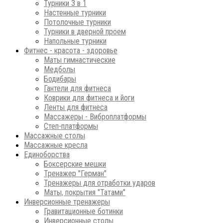
Турники 3 в 1
Настенные турники
Потолочные турники
Турники в дверной проем
Напольные турники
Фитнес - красота - здоровье
Маты гимнастические
Медболы
Бодибары
Гантели для фитнеса
Коврики для фитнеса и йоги
Ленты для фитнеса
Массажеры - Виброплатформы
Степ-платформы
Массажные столы
Массажные кресла
Единоборства
Боксерские мешки
Тренажер "Герман"
Тренажеры для отработки ударов
Маты, покрытия "Татами"
Инверсионные тренажеры
Гравитационные ботинки
Инверсионные столы