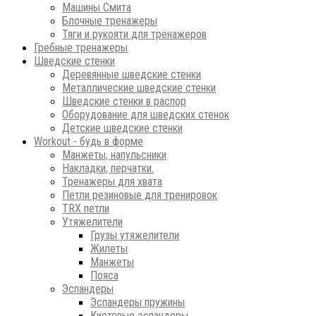
Машины Смита
Блочные тренажеры
Тяги и рукояти для тренажеров
Гребные тренажеры
Шведские стенки
Деревянные шведские стенки
Металлические шведские стенки
Шведские стенки в распор
Оборудование для шведских стенок
Детские шведские стенки
Workout - будь в форме
Манжеты, напульсники
Накладки, перчатки.
Тренажеры для хвата
Петли резиновые для тренировок
ТRХ петли
Утяжелители
Грузы утяжелители
Жилеты
Манжеты
Пояса
Эспандеры
Эспандеры пружины
Кистевые эспандеры