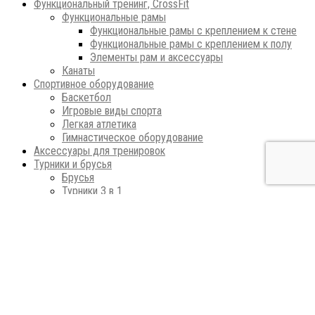
Функциональный тренинг, CrossFit
Функциональные рамы
Функциональные рамы с креплением к стене
Функциональные рамы с креплением к полу
Элементы рам и аксессуары
Канаты
Спортивное оборудование
Баскетбол
Игровые виды спорта
Легкая атлетика
Гимнастическое оборудование
Аксессуары для тренировок
Турники и брусья
Брусья
Турники 3 в 1
Настенные турники
Потолочные турники
Турники в дверной проем
Напольные турники
Фитнес - красота - здоровье
Маты гимнастические
Медболы
Бодибары
Гантели для фитнеса