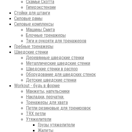
Скамьи Скотта
Гиперэкстензии
Стойки для штанги
Силовые рамы
Силовые комплексы
Машины Смита
Блочные тренажеры
Тяги и рукояти для тренажеров
Гребные тренажеры
Шведские стенки
Деревянные шведские стенки
Металлические шведские стенки
Шведские стенки в распор
Оборудование для шведских стенок
Детские шведские стенки
Workout - будь в форме
Манжеты, напульсники
Накладки, перчатки.
Тренажеры для хвата
Петли резиновые для тренировок
ТRХ петли
Утяжелители
Грузы утяжелители
Жилеты