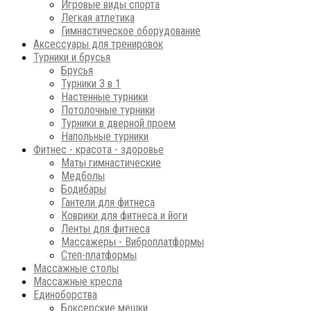
Игровые виды спорта
Легкая атлетика
Гимнастическое оборудование
Аксессуары для тренировок
Турники и брусья
Брусья
Турники 3 в 1
Настенные турники
Потолочные турники
Турники в дверной проем
Напольные турники
Фитнес - красота - здоровье
Маты гимнастические
Медболы
Бодибары
Гантели для фитнеса
Коврики для фитнеса и йоги
Ленты для фитнеса
Массажеры - Виброплатформы
Степ-платформы
Массажные столы
Массажные кресла
Единоборства
Боксерские мешки