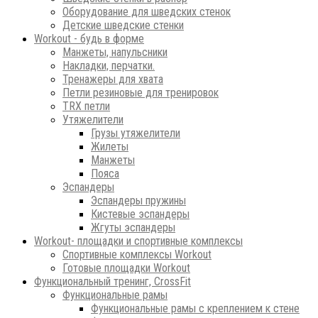
Оборудование для шведских стенок
Детские шведские стенки
Workout - будь в форме
Манжеты, напульсники
Накладки, перчатки.
Тренажеры для хвата
Петли резиновые для тренировок
ТRХ петли
Утяжелители
Грузы утяжелители
Жилеты
Манжеты
Пояса
Эспандеры
Эспандеры пружины
Кистевые эспандеры
Жгуты эспандеры
Workout- площадки и спортивные комплексы
Спортивные комплексы Workout
Готовые площадки Workout
Функциональный тренинг, CrossFit
Функциональные рамы
Функциональные рамы с креплением к стене