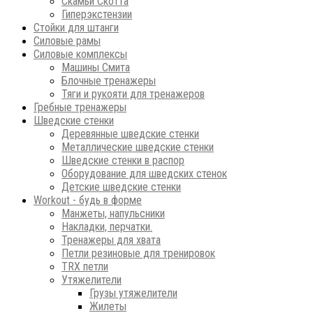
Скамьи Скотта
Гиперэкстензии
Стойки для штанги
Силовые рамы
Силовые комплексы
Машины Смита
Блочные тренажеры
Тяги и рукояти для тренажеров
Гребные тренажеры
Шведские стенки
Деревянные шведские стенки
Металлические шведские стенки
Шведские стенки в распор
Оборудование для шведских стенок
Детские шведские стенки
Workout - будь в форме
Манжеты, напульсники
Накладки, перчатки.
Тренажеры для хвата
Петли резиновые для тренировок
ТRХ петли
Утяжелители
Грузы утяжелители
Жилеты