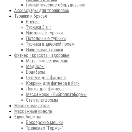
Гимнастическое оборудование
Аксессуары для тренировок
Турники и брусья
Брусья
Турники 3 в 1
Настенные турники
Потолочные турники
Турники в дверной проем
Напольные турники
Фитнес - красота - здоровье
Маты гимнастические
Медболы
Бодибары
Гантели для фитнеса
Коврики для фитнеса и йоги
Ленты для фитнеса
Массажеры - Виброплатформы
Степ-платформы
Массажные столы
Массажные кресла
Единоборства
Боксерские мешки
Тренажер "Герман"